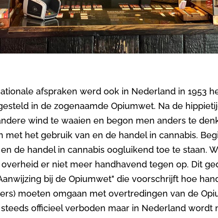
rnationale afspraken werd ook in Nederland in 1953 h
 gesteld in de zogenaamde Opiumwet. Na de hippietij
andere wind te waaien en begon men anders te den
met het gebruik van en de handel in cannabis. Beg
en de handel in cannabis oogluikend toe te staan. W
e overheid er niet meer handhavend tegen op. Dit g
Aanwijzing bij de Opiumwet" die voorschrijft hoe ha
echters) moeten omgaan met overtredingen van de Op
g steeds officieel verboden maar in Nederland word