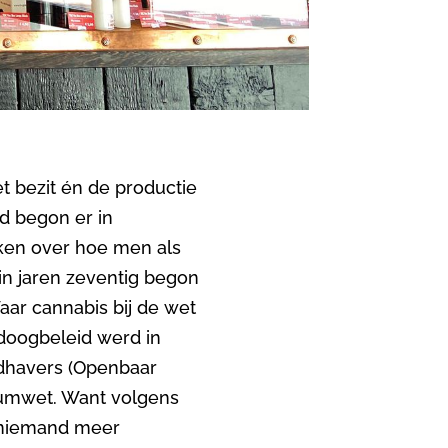
et bezit én de productie
d begon er in
ken over hoe men als
in jaren zeventig begon
aar cannabis bij de wet
edoogbeleid werd in
ndhavers (Openbaar
iumwet. Want volgens
t niemand meer