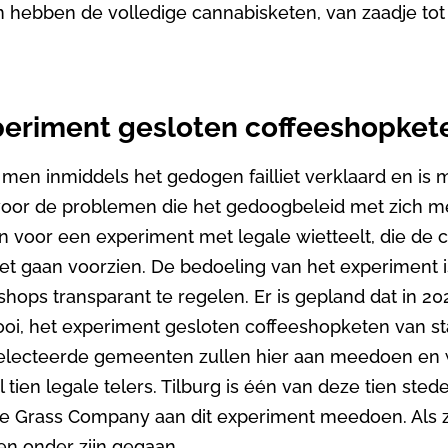
en hebben de volledige cannabisketen, van zaadje to
periment gesloten coffeeshopket
 men inmiddels het gedogen failliet verklaard en i
voor de problemen die het gedoogbeleid met zich me
voor een experiment met legale wietteelt, die de 
et gaan voorzien. De bedoeling van het experiment 
hops transparant te regelen. Er is gepland dat in 202
ooi, het experiment gesloten coffeeshopketen van sta
eselecteerde gemeenten zullen hier aan meedoen en
tien legale telers. Tilburg is één van deze tien sted
The Grass Company aan dit experiment meedoen. Als ze 
en onder zijn gegaan.