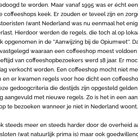
oogd te worden. Maar vanaf 1995 was er écht een k
e coffeeshops keek. Er zouden er teveel zijn en zo
toeristen (want Nederland was nu eenmaal het enig
rlast. Hierdoor werden de regels, die toch al op loka
ijk opgenomen in de ''Aanwijzing bij de Opiumwet''.
ria vastgelegd waaraan een coffeeshop moest voldoe
eftijd van coffeeshopbezoekers werd 18 jaar. Er moc
dag verkocht worden. Een coffeeshop mocht niet m
n en er kwamen regels voor hoe dicht een coffeesho
eze gedoogcriteria die destijds zijn opgesteld gelde
ig aangevuld met nieuwe regels. Zo is het in een aa
p te bezoeken wanneer je niet in Nederland woont
 steeds meer en steeds harder door de overheid a
loten (wat natuurlijk prima is) maar ook goedwille