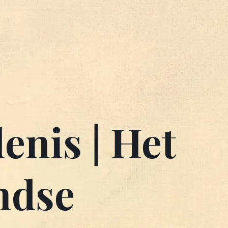
enis | Het
ndse