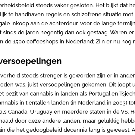
heidsbeleid steeds vaker gesloten. Het blijkt dat h
jk te handhaven regels en schizofrene situatie me
gale inkoop aan de achterdeur, voor de lange termijn
t sinds de jaren negentig dan ook gestaag. Waren er
n de 1500 coffeeshops in Nederland; Zijn er nu nog 
 versoepelingen
verheid steeds strenger is geworden zijn er in ande
boden was, juist versoepelingen gekomen. Dit loopt 
t bezit van cannabis in landen als Portugal en Tsjechi
nabis in tientallen landen (in Nederland in 2003) tot
 als Canada, Uruguay en meerdere staten in de VS. H
rhaald door deze andere landen, maar gelukkig hebbe
in die het gedoogbeleid decennia lang is geweest. 