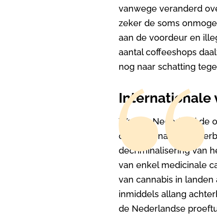
vanwege veranderd over
zeker de soms onmogeli
aan de voordeur en ille
aantal coffeeshops daal
nog naar schatting tege
Internationale
Waar in Nederland de o
cannabis natuurlijk ver
decriminalisering van he
van enkel medicinale can
van cannabis in landen
inmiddels allang achte
de Nederlandse proeftu